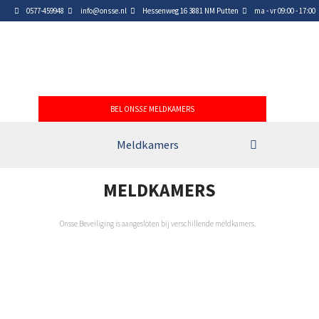
0577-459948
info@onsse.nl
Hessenweg 16 3881 NM Putten
ma - vr 09:00 - 17:00
BEL ONS
SE
MELDKAMERS
Meldkamers
MELDKAMERS
Onsse Beveiliging is aangesloten bij verschillende meldkamers.