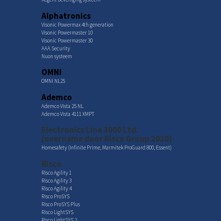
Alphatronics
Visonic Powermax 4th generation
Visonic Powermaster 10
Visonic Powermaster 30
AAA Security
Nuon systeem
OMNI
OMNI NL25
Ademco
Ademco Vista 25 NL
Ademco Vista 4111 XMPT
Electronics Line 3000 Ltd.
(overname door Risco Group 2010)
Homesafety (Infinite Prime, Marmitek ProGuard 800, Essent)
Risco
Risco Agility 1
Risco Agility 3
Risco Agility 4
Risco ProSYS
Risco ProSYS Plus
Risco LightSYS
Risco LightSYS 2