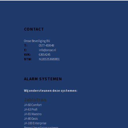
CONTACT
Onsse Beveiliging B.V.
T:
0577-459948
E:
info@onsse.nl
KVK:
63654245
BTW:
NL855353689B01
ALARM SYSTEMEN
Wij ondersteunen deze systemen:
Jablotron
JA-60 Comfort
JA-63 Profi
JA-65 Maestro
JA-80 Oasis
JA-100 Enterprise
Regent beveiliging systeem