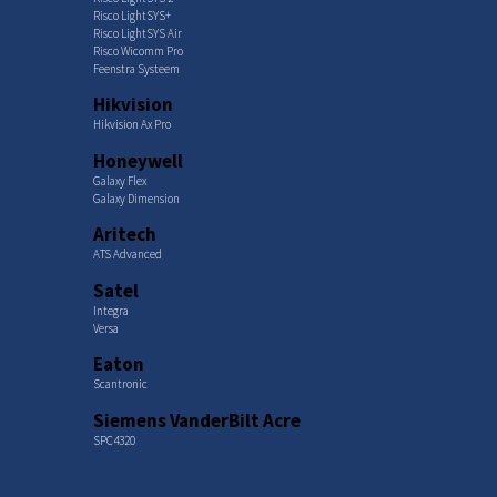
Risco LightSYS+
Risco LightSYS Air
Risco Wicomm Pro
Feenstra Systeem
Hikvision
Hikvision Ax Pro
Honeywell
Galaxy Flex
Galaxy Dimension
Aritech
ATS Advanced
Satel
Integra
Versa
Eaton
Scantronic
Siemens VanderBilt Acre
SPC4320